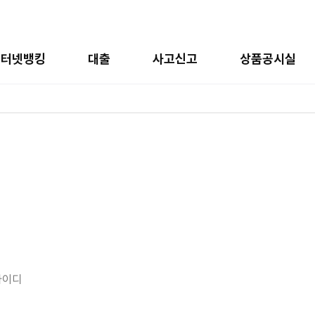
인터넷뱅킹
대출
사고신고
상품공시실
아이디