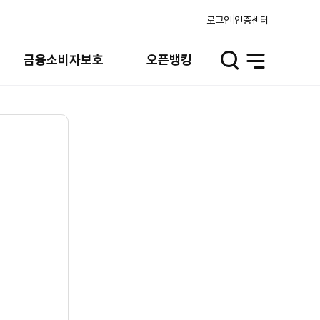
로그인
인증센터
금융소비자보호
오픈뱅킹
검
전
색
체
열
메
기
뉴
열
기