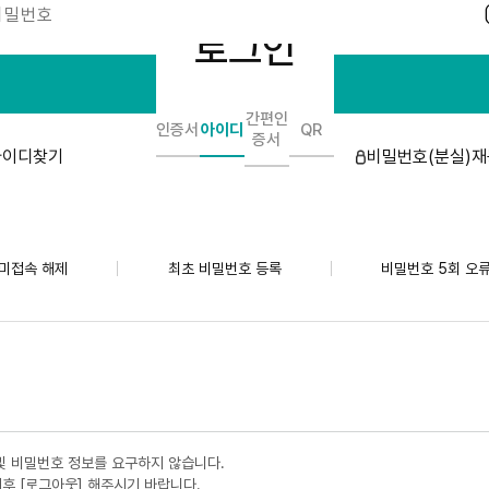
비밀번호
로그인
로그인
간편인
인증서
아이디
QR
증서
아이디찾기
비밀번호(분실)
미접속 해제
최초 비밀번호 등록
비밀번호 5회 오
아
이
디
탭
및 비밀번호 정보를 요구하지 않습니다.
후 [로그아웃] 해주시기 바랍니다.