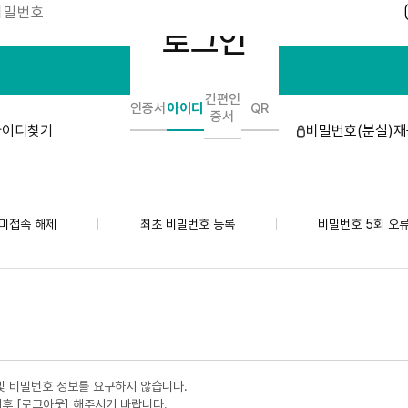
비밀번호
로그인
로그인
간편인
인증서
아이디
QR
증서
아이디찾기
비밀번호(분실)
미접속 해제
최초 비밀번호 등록
비밀번호 5회 오
아
이
디
탭
및 비밀번호 정보를 요구하지 않습니다.
후 [로그아웃] 해주시기 바랍니다.