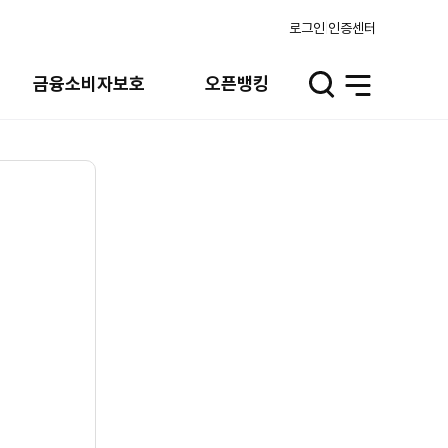
로그인
인증센터
금융소비자보호
오픈뱅킹
검
전
색
체
열
메
기
뉴
열
기