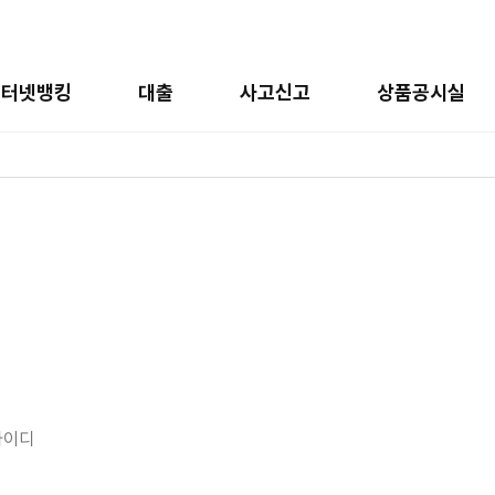
인터넷뱅킹
대출
사고신고
상품공시실
아이디