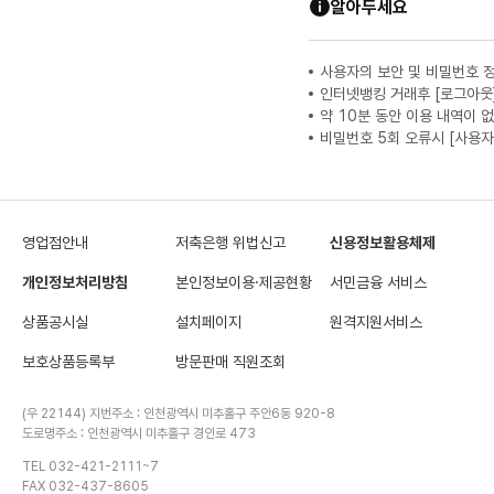
알아두세요
사용자의 보안 및 비밀번호 
인터넷뱅킹 거래후 [로그아웃
약 10분 동안 이용 내역이 
비밀번호 5회 오류시 [사용자
영업점안내
저축은행 위법신고
신용정보활용체제
개인정보처리방침
본인정보이용·제공현황
서민금융 서비스
상품공시실
설치페이지
원격지원서비스
보호상품등록부
방문판매 직원조회
(우 22144) 지번주소 : 인천광역시 미추홀구 주안6동 920-8
도로명주소 : 인천광역시 미추홀구 경인로 473
TEL 032-421-2111~7
FAX 032-437-8605