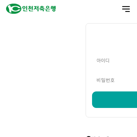
전
체
메
뉴
열
기
아이디
비밀번호