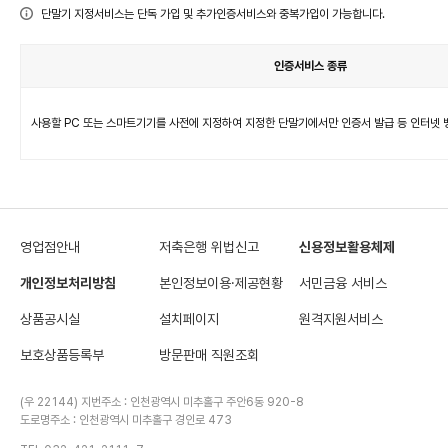
단
단말기 지정서비스는 단독 가입 및 추가인증서비스와 중복가입이 가능합니다.
말
기
(PC,
스
마
인증서비스 종류
트
폰
등)
단
지
말
정
기
서
(PC,
사용할 PC 또는 스마트기기를 사전에 지정하여 지정한 단말기에서만 인증서 발급 등 인터넷
비
스
스
마
트
폰
등)
지
정
서
비
스
영업점안내
저축은행 위법신고
신용정보활용체제
개인정보처리방침
본인정보이용·제공현황
서민금융 서비스
상품공시실
설치페이지
원격지원서비스
보호상품등록부
방문판매 직원조회
(우 22144) 지번주소 : 인천광역시 미추홀구 주안6동 920-8
도로명주소 : 인천광역시 미추홀구 경인로 473