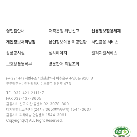
영업점안내
저축은행 위법신고
신용정보활용체제
개인정보처리방침
본인정보이용·제공현황
서민금융 서비스
상품공시실
설치페이지
원격지원서비스
보호상품등록부
방문판매 직원조회
(우 22144) 지번주소 : 인천광역시 미추홀구 주안6동 920-8
도로명주소 : 인천광역시 미추홀구 경인로 473
TEL 032-421-2111~7
FAX 032-437-8605
금융사기 신고 야간 콜센터 02-3978-800
디지털뱅킹고객센터(24시간365일연중무휴) 1544-3637
금융사기 피해예방 안심센터 1544-3061
Copyright(C) ALL Right Reserved.