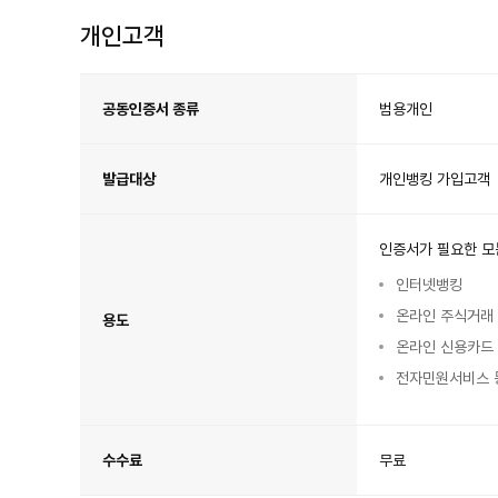
서
란?
개인고객
개
인
고
공동인증서 종류
범용개인
객
공
동
인
증
서
발급대상
개인뱅킹 가입고객
안
내
인증서가 필요한 모
인터넷뱅킹
온라인 주식거래
용도
온라인 신용카드
전자민원서비스 
수수료
무료