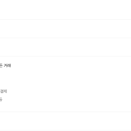
든 거래
 결제
등