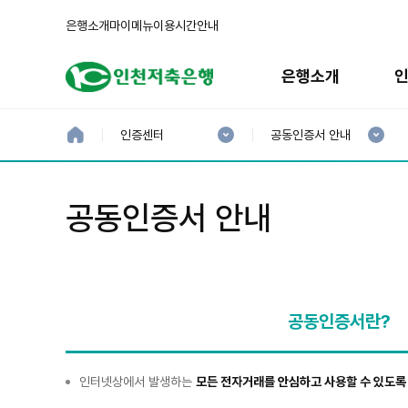
은행소개
마이메뉴
이용시간안내
주
메
은행소개
뉴
현
현
재
재
홈
인증센터
공동인증서 안내
으
1
2
로
분
분
류
류
:
:
공동인증서 안내
공동인증서란?
공
인터넷상에서 발생하는
모든 전자거래를 안심하고 사용할 수 있도록
동
인
증