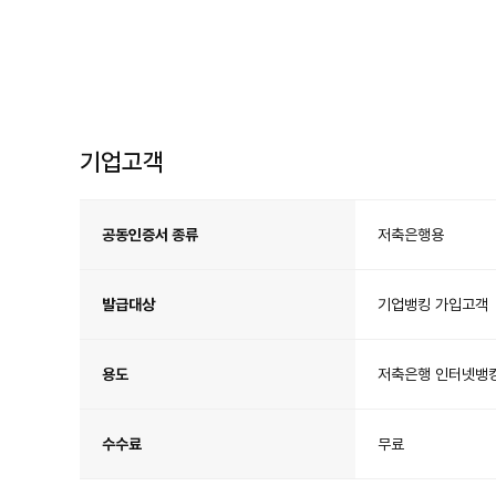
기업고객
기
업
고
공동인증서 종류
저축은행용
객
공
동
인
증
서
발급대상
기업뱅킹 가입고객
안
내
용도
저축은행 인터넷뱅
수수료
무료