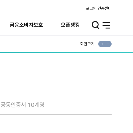
로그인
인증센터
금융소비자보호
오픈뱅킹
검
전
색
체
열
메
기
뉴
열
기
화면크기
확
축
대
소
공동인증서 10계명