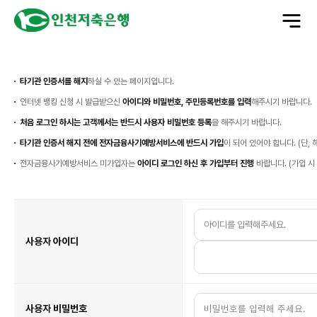
전
체
메
뉴
열
사
기
용
자
본
타기관 인증서를 해지
하실 수 있는 페이지입니다.
인
확
인
인터넷 뱅킹 신청 시 발급받으신
아이디와 비밀번호, 주민등록번호를 입력
해주시기 바랍니다.
처음 로그인 하시는 고객께서는 반드시 사용자 비밀번호 등록
을 해주시기 바랍니다.
타기관 인증서 해지 전에 전자금융사기예방서비스에 반드시 가입
이 되어 있어야 합니다. (단,
전자금융사기예방서비스 미가입자는
아이디 로그인 하신 후 가입부터 진행
바랍니다. (가입 시
인
터
넷
뱅
킹
고
사용자 아이디
객
정
보
입
력
사용자 비밀번호