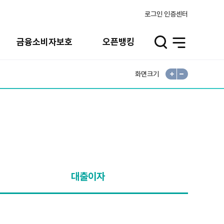
로그인
인증센터
금융소비자보호
오픈뱅킹
검
전
색
체
열
메
기
뉴
열
기
화면크기
확
축
대
소
대출이자