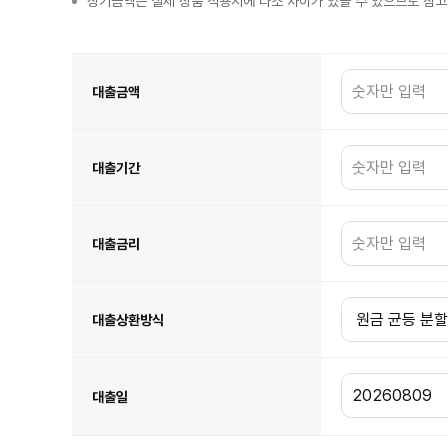
상기금액은 실제 상품 적용시에 다소 차이가 있을 수 있으므로 참
대
출
이
자
대출금액
금
융
계
산
기
표
이
대출기간
며
대
출
금
액,
대
출
기
대출금리
간,
대
출
금
리,
대
출
상
대출상환방식
환
방
식,
대
출
일
항
대출일
목
이
있
습
니
다.