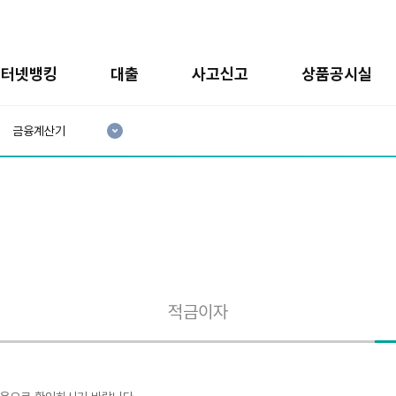
인터넷뱅킹
대출
사고신고
상품공시실
현
재
금융계산기
3
분
류
:
적금이자