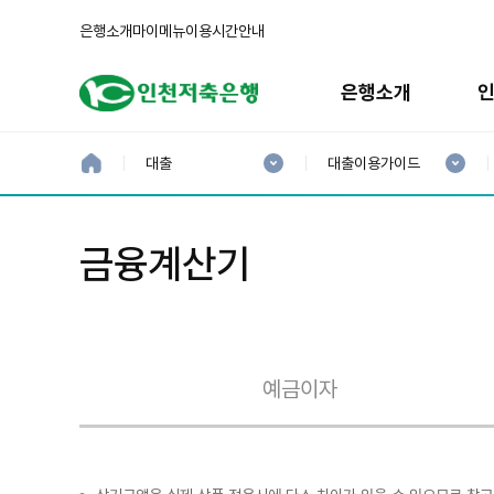
은행소개
마이메뉴
이용시간안내
주
메
은행소개
뉴
현
현
재
재
홈
대출
대출이용가이드
으
1
2
로
분
분
류
류
:
:
금융계산기
예금이자
대
출
이
자