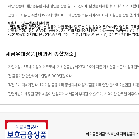
해당 상품에 대한 충분한 사전 설명을 받을 권리가 있으며, 설명을 이해한 후 거래하시기 바랍니
금융소비자는 금소법 제19조제1항에 따라 해당상품 또는 서비스에 대하여 설명을 받을 권리가 
민원처리 및 분쟁조정 절차 등
·
민원 및 분쟁 관련사항
: 본 상품에 대한 문의사항 또는 민원 상담이 필요하시면 영업점, 고객센터(
은행과 분쟁이 있는 경우에는 금융소비자보호법 제36조 제1항에 따라 금융감독원(국번없이 13
·
금리변동형 정기예금
은 금리상승기에 약정금리 인상 가능성이 큰 반면,
금리 하락기
에는
약정
세금우대상품[비과세 종합저축]
가입대상 : 65세 이상의 거주로서 「기초연금법」 제2조제3호에 따른 기초연금 수급자, 장애인
전 금융기관 합산하여 1인당 5,000만원 이내
직전 3개 과세기간 내 1회이상 금융소득 종합과세 대상자(금융소득 연간 합계액 2천만원 초과
관련세법이 개정될 경우 세율이 변경되거나 세금이 부과될 수 있으며, 계약기간 만료일 이후의
이 예금은 예금자보호법에 따라 원금과 소