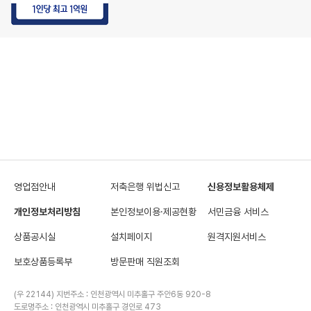
영업점안내
저축은행 위법신고
신용정보활용체제
개인정보처리방침
본인정보이용·제공현황
서민금융 서비스
상품공시실
설치페이지
원격지원서비스
보호상품등록부
방문판매 직원조회
(우 22144) 지번주소 : 인천광역시 미추홀구 주안6동 920-8
도로명주소 : 인천광역시 미추홀구 경인로 473