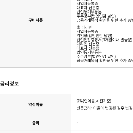
사업자등록증
대표자 신분증
법인등기부등본
주주명부(법인인감 날인)
구비서류
금융거래목적 확인을 위한 추가 증
② 대리인
사업자등록증
위임장(법인인감 날인)
법인인감증명서(3개월이내 발급분)
대리인 신분증
대표자 신분증
법인등기부등본
주주명부(법인인감 날인)
금융거래목적 확인을 위한 추가 증
금리정보
0%(연이율,세전기준)
약정이율
변동금리: 이율이 변경된 경우 변경
-
금리